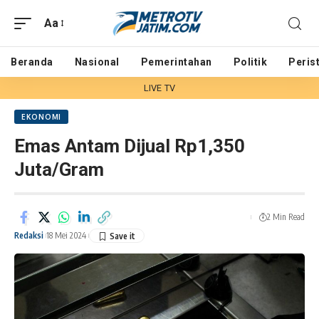
Aa
Beranda
Nasional
Pemerintahan
Politik
Peris
LIVE TV
EKONOMI
Emas Antam Dijual Rp1,350
Juta/Gram
2 Min Read
Redaksi
18 Mei 2024