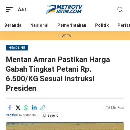
Aa
Beranda
Nasional
Pemerintahan
Politik
Peris
LIVE TV
HEADLINE
Mentan Amran Pastikan Harga
Gabah Tingkat Petani Rp.
6.500/KG Sesuai Instruksi
Presiden
3 Min Read
Redaksi
14 Maret 2025