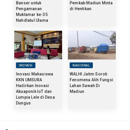
Banser untuk
Pemkab Madiun Minta
Pengamanan
di Hentikan
Muktamar ke-35
Nahdlatul Ulama
INOVASI
NASIONAL
Inovasi Mahasiswa
WALHI Jatim Soroti
KKN UMSURA
Fenomena Alih Fungsi
Hadirkan Inovasi
Lahan Sawah Di
Akuaponik IoT dan
Madiun
Lumpia Lele di Desa
Dungus