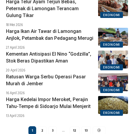
Harga Telur Ayam Terjun Bebas,
Peternak di Lamongan Terancam
Gulung Tikar
EKONOMI
18 Mei 2026
Harga Ikan Air Tawar di Lamongan
Anjlok, Petambak dan Pedagang Merugi
EKONOMI
27 April 2026
Kementan Antisipasi El Nino “Godzilla”,
Stok Beras Dipastikan Aman
EKONOMI
20 April 2026
Ratusan Warga Serbu Operasi Pasar
Murah di Jember
EKONOMI
16 April 2026
Harga Kedelai Impor Meroket, Perajin
Tahu-Tempe di Sidoarjo Mulai Menjerit
EKONOMI
13 April 2026
1
2
3
…
12
13