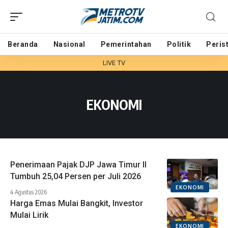
Beranda
Nasional
Pemerintahan
Politik
Peris
LIVE TV
EKONOMI
Penerimaan Pajak DJP Jawa Timur II
Tumbuh 25,04 Persen per Juli 2026
EKONOMI
4 Agustus 2026
Harga Emas Mulai Bangkit, Investor
Mulai Lirik
EKONOMI