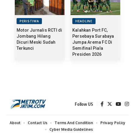
PERISTIWA
HEADLINE
Motor Jurnalis RCTI di
Kalahkan Port FC,
Jombang Hilang
Persebaya Surabaya
Dicuri Meski Sudah
Jumpa Arema FC Di
Terkunci
Semifinal Piala
Presiden 2026
Follow US
About
Contact Us
Terms And Condition
Privacy Policy
Cyber Media Guidelines