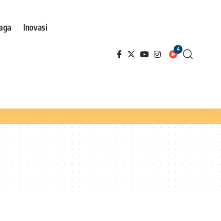
aga
Inovasi
4