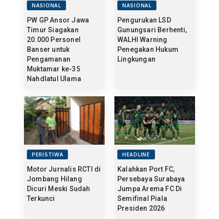
NASIONAL
NASIONAL
PW GP Ansor Jawa
Pengurukan LSD
Timur Siagakan
Gunungsari Berhenti,
20.000 Personel
WALHI Warning
Banser untuk
Penegakan Hukum
Pengamanan
Lingkungan
Muktamar ke-35
Nahdlatul Ulama
PERISTIWA
HEADLINE
Motor Jurnalis RCTI di
Kalahkan Port FC,
Jombang Hilang
Persebaya Surabaya
Dicuri Meski Sudah
Jumpa Arema FC Di
Terkunci
Semifinal Piala
Presiden 2026