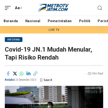
Aa
Beranda
Nasional
Pemerintahan
Politik
Peris
LIVE TV
INFORMA
Covid-19 JN.1 Mudah Menular,
Tapi Risiko Rendah
2 Min Read
Redaksi
23 Desember 2023