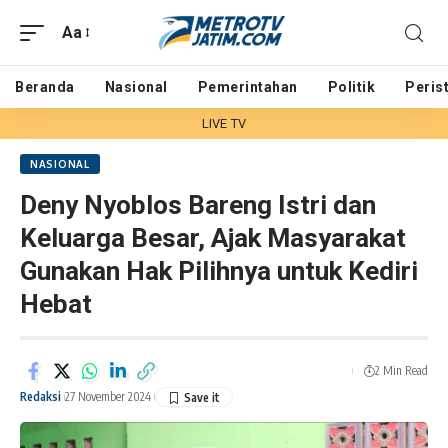
Aa
Beranda
Nasional
Pemerintahan
Politik
Peris
LIVE TV
NASIONAL
Deny Nyoblos Bareng Istri dan
Keluarga Besar, Ajak Masyarakat
Gunakan Hak Pilihnya untuk Kediri
Hebat
2 Min Read
Redaksi
27 November 2024