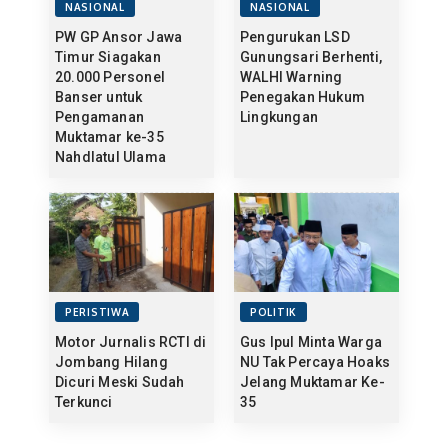
NASIONAL
NASIONAL
PW GP Ansor Jawa
Pengurukan LSD
Timur Siagakan
Gunungsari Berhenti,
20.000 Personel
WALHI Warning
Banser untuk
Penegakan Hukum
Pengamanan
Lingkungan
Muktamar ke-35
Nahdlatul Ulama
PERISTIWA
POLITIK
Motor Jurnalis RCTI di
Gus Ipul Minta Warga
Jombang Hilang
NU Tak Percaya Hoaks
Dicuri Meski Sudah
Jelang Muktamar Ke-
Terkunci
35