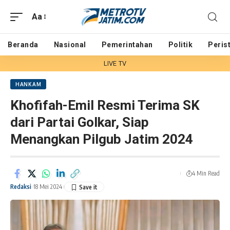
Aa
Beranda
Nasional
Pemerintahan
Politik
Peris
LIVE TV
HANKAM
Khofifah-Emil Resmi Terima SK
dari Partai Golkar, Siap
Menangkan Pilgub Jatim 2024
4 Min Read
Redaksi
18 Mei 2024