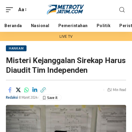
Aa
Beranda
Nasional
Pemerintahan
Politik
Peris
LIVE TV
HANKAM
Misteri Kejanggalan Sirekap Harus
Diaudit Tim Independen
2 Min Read
Redaksi
8 Maret 2024