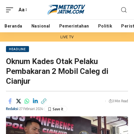
Aa
Beranda
Nasional
Pemerintahan
Politik
Peris
LIVE TV
HEADLINE
Oknum Kades Otak Pelaku
Pembakaran 2 Mobil Caleg di
Cianjur
3 Min Read
Redaksi
27 Februari 2024