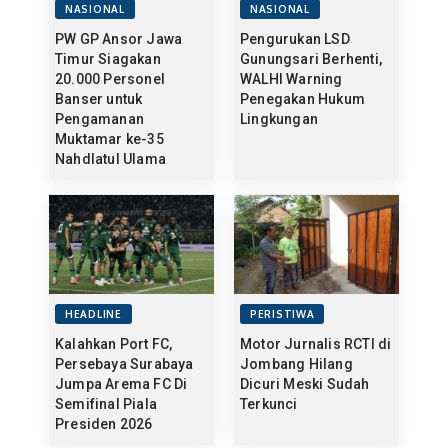
NASIONAL
NASIONAL
PW GP Ansor Jawa
Pengurukan LSD
Timur Siagakan
Gunungsari Berhenti,
20.000 Personel
WALHI Warning
Banser untuk
Penegakan Hukum
Pengamanan
Lingkungan
Muktamar ke-35
Nahdlatul Ulama
HEADLINE
PERISTIWA
Kalahkan Port FC,
Motor Jurnalis RCTI di
Persebaya Surabaya
Jombang Hilang
Jumpa Arema FC Di
Dicuri Meski Sudah
Semifinal Piala
Terkunci
Presiden 2026