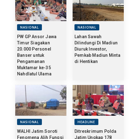
NASIONAL
NASIONAL
PW GP Ansor Jawa
Lahan Sawah
Timur Siagakan
Dilindungi Di Madiun
20.000 Personel
Diuruk Investor,
Banser untuk
Pemkab Madiun Minta
Pengamanan
di Hentikan
Muktamar ke-35
Nahdlatul Ulama
NASIONAL
HEADLINE
WALHI Jatim Soroti
Ditreskrimum Polda
Fenomena Alih Fungsi
Jatim Ungkap 178