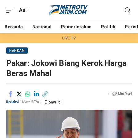
Aa
Beranda
Nasional
Pemerintahan
Politik
Peris
LIVE TV
HANKAM
Pakar: Jokowi Biang Kerok Harga
Beras Mahal
2 Min Read
Redaksi
1 Maret 2024