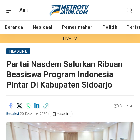
Aa
Beranda
Nasional
Pemerintahan
Politik
Peris
LIVE TV
HEADLINE
Partai Nasdem Salurkan Ribuan
Beasiswa Program Indonesia
Pintar Di Kabupaten Sidoarjo
5 Min Read
Redaksi
20 Desember 2024