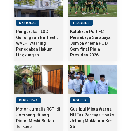
NASIONAL
HEADLINE
Pengurukan LSD
Kalahkan Port FC,
Gunungsari Berhenti,
Persebaya Surabaya
WALHI Warning
Jumpa Arema FC Di
Penegakan Hukum
Semifinal Piala
Lingkungan
Presiden 2026
PERISTIWA
POLITIK
Motor Jurnalis RCTI di
Gus Ipul Minta Warga
Jombang Hilang
NU Tak Percaya Hoaks
Dicuri Meski Sudah
Jelang Muktamar Ke-
Terkunci
35