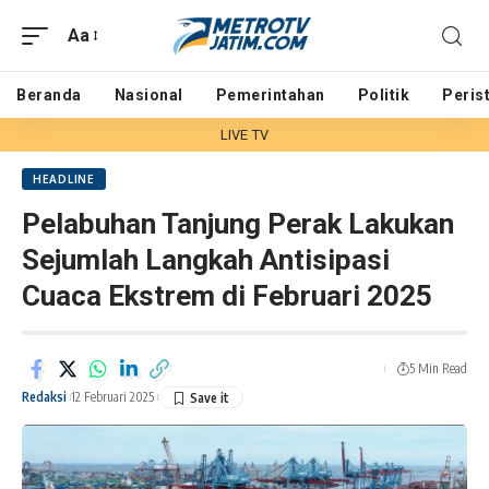
Aa
Beranda
Nasional
Pemerintahan
Politik
Peris
LIVE TV
HEADLINE
Pelabuhan Tanjung Perak Lakukan
Sejumlah Langkah Antisipasi
Cuaca Ekstrem di Februari 2025
5 Min Read
Redaksi
12 Februari 2025