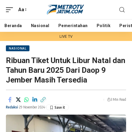
Aa
Beranda
Nasional
Pemerintahan
Politik
Peris
LIVE TV
NASIONAL
Ribuan Tiket Untuk Libur Natal dan
Tahun Baru 2025 Dari Daop 9
Jember Masih Tersedia
3 Min Read
Redaksi
29 November 2024