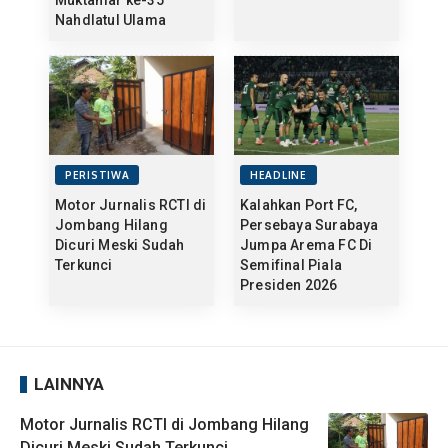
Muktamar ke-35
Nahdlatul Ulama
PERISTIWA
HEADLINE
Motor Jurnalis RCTI di
Kalahkan Port FC,
Jombang Hilang
Persebaya Surabaya
Dicuri Meski Sudah
Jumpa Arema FC Di
Terkunci
Semifinal Piala
Presiden 2026
LAINNYA
Motor Jurnalis RCTI di Jombang Hilang
Dicuri Meski Sudah Terkunci