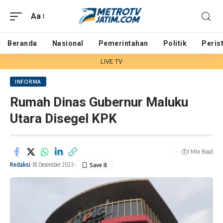
Aa
Beranda
Nasional
Pemerintahan
Politik
Peris
LIVE TV
INFORMA
Rumah Dinas Gubernur Maluku
Utara Disegel KPK
1 Min Read
Redaksi
18 Desember 2023