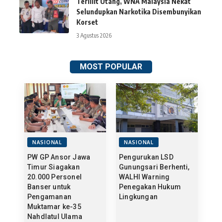
Terlilit Utang, WNA Malaysia Nekat
Selundupkan Narkotika Disembunyikan
Korset
3 Agustus 2026
MOST POPULAR
NASIONAL
NASIONAL
PW GP Ansor Jawa
Pengurukan LSD
Timur Siagakan
Gunungsari Berhenti,
20.000 Personel
WALHI Warning
Banser untuk
Penegakan Hukum
Pengamanan
Lingkungan
Muktamar ke-35
Nahdlatul Ulama