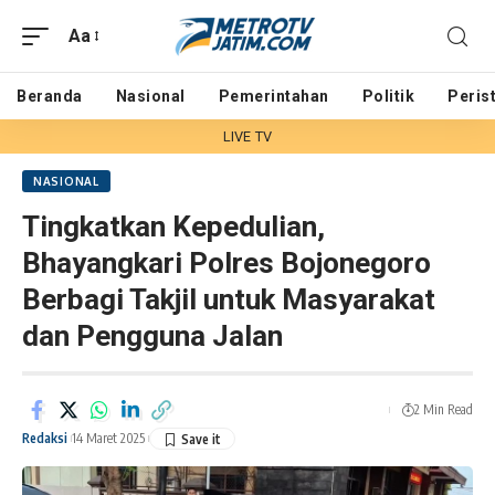
Aa
Beranda
Nasional
Pemerintahan
Politik
Peris
LIVE TV
NASIONAL
Tingkatkan Kepedulian,
Bhayangkari Polres Bojonegoro
Berbagi Takjil untuk Masyarakat
dan Pengguna Jalan
2 Min Read
Redaksi
14 Maret 2025