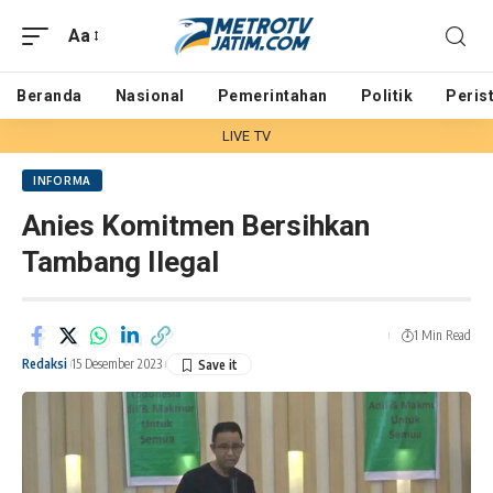
Aa
Beranda
Nasional
Pemerintahan
Politik
Peris
LIVE TV
INFORMA
Anies Komitmen Bersihkan
Tambang Ilegal
1 Min Read
Redaksi
15 Desember 2023