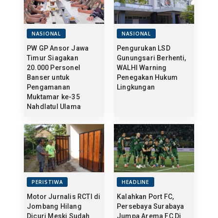
NASIONAL
NASIONAL
PW GP Ansor Jawa
Pengurukan LSD
Timur Siagakan
Gunungsari Berhenti,
20.000 Personel
WALHI Warning
Banser untuk
Penegakan Hukum
Pengamanan
Lingkungan
Muktamar ke-35
Nahdlatul Ulama
PERISTIWA
HEADLINE
Motor Jurnalis RCTI di
Kalahkan Port FC,
Jombang Hilang
Persebaya Surabaya
Dicuri Meski Sudah
Jumpa Arema FC Di