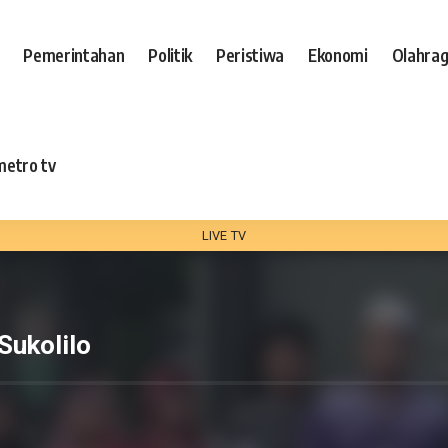
Pemerintahan
Politik
Peristiwa
Ekonomi
Olahra
metro tv
LIVE TV
Sukolilo