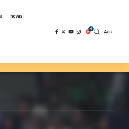
ga
Inovasi
6
Aa