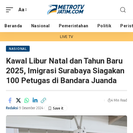
Aa
Beranda
Nasional
Pemerintahan
Politik
Peris
LIVE TV
NASIONAL
Kawal Libur Natal dan Tahun Baru
2025, Imigrasi Surabaya Siagakan
100 Petugas di Bandara Juanda
4 Min Read
Redaksi
9 Desember 2024