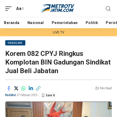
Aa
Beranda
Nasional
Pemerintahan
Politik
Peris
LIVE TV
HEADLINE
Korem 082 CPYJ Ringkus
Komplotan BIN Gadungan Sindikat
Jual Beli Jabatan
2 Min Read
Redaksi
27 Februari 2025