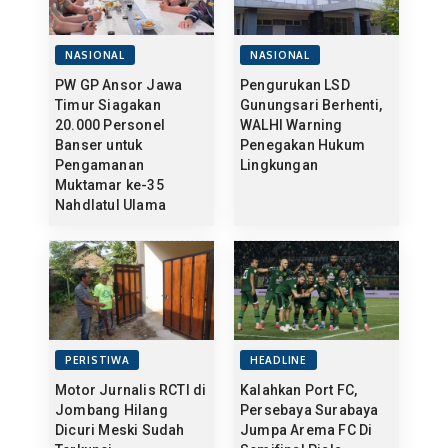
NASIONAL
NASIONAL
PW GP Ansor Jawa
Pengurukan LSD
Timur Siagakan
Gunungsari Berhenti,
20.000 Personel
WALHI Warning
Banser untuk
Penegakan Hukum
Pengamanan
Lingkungan
Muktamar ke-35
Nahdlatul Ulama
PERISTIWA
HEADLINE
Motor Jurnalis RCTI di
Kalahkan Port FC,
Jombang Hilang
Persebaya Surabaya
Dicuri Meski Sudah
Jumpa Arema FC Di