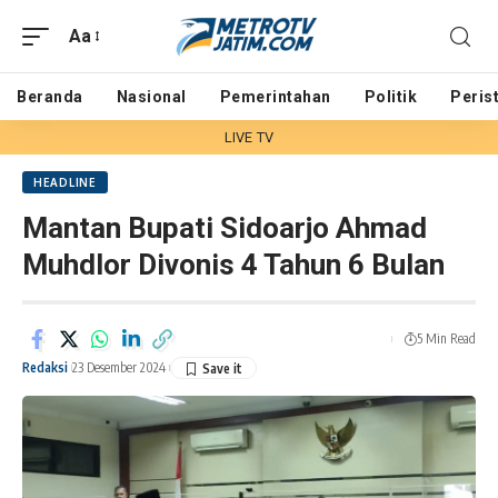
Aa
Beranda
Nasional
Pemerintahan
Politik
Peris
LIVE TV
HEADLINE
Mantan Bupati Sidoarjo Ahmad
Muhdlor Divonis 4 Tahun 6 Bulan
5 Min Read
Redaksi
23 Desember 2024