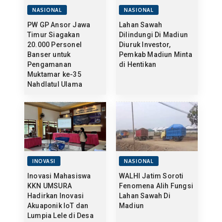
NASIONAL
NASIONAL
PW GP Ansor Jawa
Lahan Sawah
Timur Siagakan
Dilindungi Di Madiun
20.000 Personel
Diuruk Investor,
Banser untuk
Pemkab Madiun Minta
Pengamanan
di Hentikan
Muktamar ke-35
Nahdlatul Ulama
INOVASI
NASIONAL
Inovasi Mahasiswa
WALHI Jatim Soroti
KKN UMSURA
Fenomena Alih Fungsi
Hadirkan Inovasi
Lahan Sawah Di
Akuaponik IoT dan
Madiun
Lumpia Lele di Desa