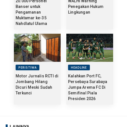
20.000 Personel
WALHI Warning
Banser untuk
Penegakan Hukum
Pengamanan
Lingkungan
Muktamar ke-35
Nahdlatul Ulama
PERISTIWA
HEADLINE
Motor Jurnalis RCTI di
Kalahkan Port FC,
Jombang Hilang
Persebaya Surabaya
Dicuri Meski Sudah
Jumpa Arema FC Di
Terkunci
Semifinal Piala
Presiden 2026
LAINNYA