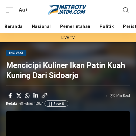
Aa
Beranda
Nasional
Pemerintahan
Politik
Peris
LIVE TV
INOVASI
Mencicipi Kuliner Ikan Patin Kuah
Kuning Dari Sidoarjo
0 Min Read
Redaksi
28 Februari 2024