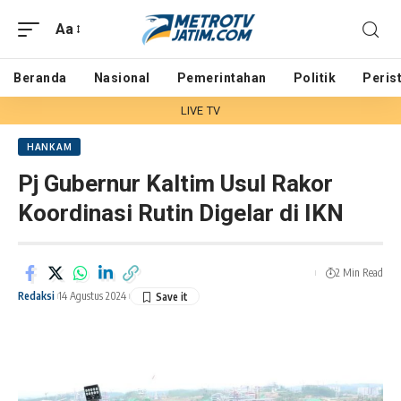
Aa
Beranda
Nasional
Pemerintahan
Politik
Peris
LIVE TV
HANKAM
Pj Gubernur Kaltim Usul Rakor
Koordinasi Rutin Digelar di IKN
2 Min Read
Redaksi
14 Agustus 2024