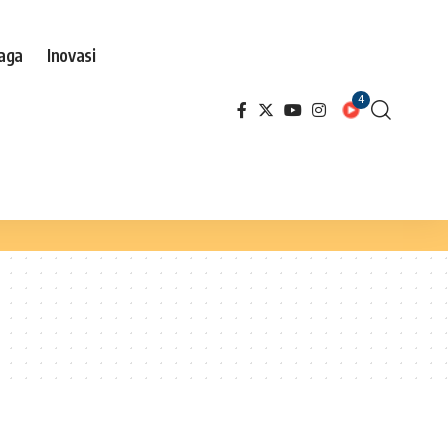
aga
Inovasi
4