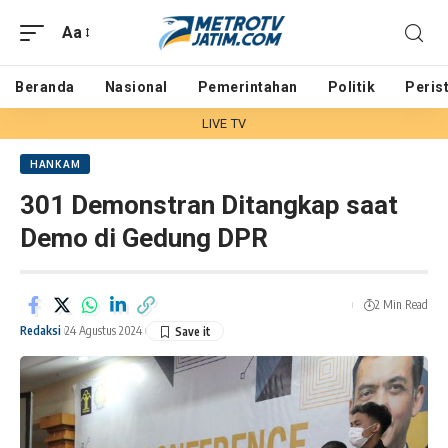
Aa
Beranda
Nasional
Pemerintahan
Politik
Peris
LIVE TV
HANKAM
301 Demonstran Ditangkap saat
Demo di Gedung DPR
2 Min Read
Redaksi
24 Agustus 2024