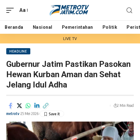
Aa
Beranda
Nasional
Pemerintahan
Politik
Peris
LIVE TV
HEADLINE
Gubernur Jatim Pastikan Pasokan
Hewan Kurban Aman dan Sehat
Jelang Idul Adha
2 Min Read
metrotv
25 Mei 2026