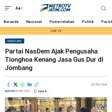
Aa
Beranda
Nasional
Pemerintahan
Politik
Peris
LIVE TV
HEADLINE
Partai NasDem Ajak Pengusaha
Tionghoa Kenang Jasa Gus Dur di
Jombang
1 Min Read
metrotv
8 Mei 2026