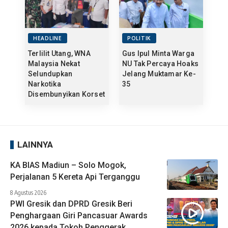
HEADLINE
POLITIK
Terlilit Utang, WNA
Gus Ipul Minta Warga
Malaysia Nekat
NU Tak Percaya Hoaks
Selundupkan
Jelang Muktamar Ke-
Narkotika
35
Disembunyikan Korset
LAINNYA
KA BIAS Madiun – Solo Mogok,
Perjalanan 5 Kereta Api Terganggu
8 Agustus 2026
PWI Gresik dan DPRD Gresik Beri
Penghargaan Giri Pancasuar Awards
2026 kepada Tokoh Penggerak