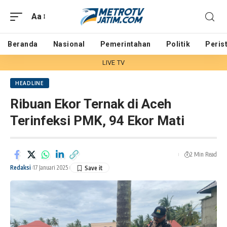
Aa
Beranda
Nasional
Pemerintahan
Politik
Peris
LIVE TV
HEADLINE
Ribuan Ekor Ternak di Aceh
Terinfeksi PMK, 94 Ekor Mati
2 Min Read
Redaksi
17 Januari 2025