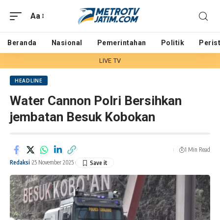
Aa
Beranda
Nasional
Pemerintahan
Politik
Peris
LIVE TV
HEADLINE
Water Cannon Polri Bersihkan
jembatan Besuk Kobokan
1 Min Read
Redaksi
25 November 2025