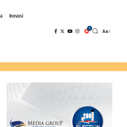
ga
Inovasi
6
Aa