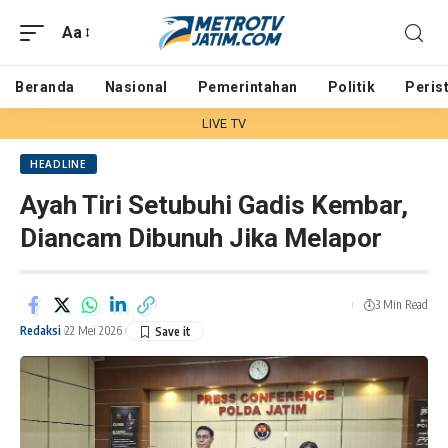
Aa
Beranda
Nasional
Pemerintahan
Politik
Peris
LIVE TV
HEADLINE
Ayah Tiri Setubuhi Gadis Kembar,
Diancam Dibunuh Jika Melapor
3 Min Read
Redaksi
22 Mei 2026