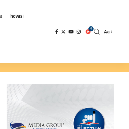
ga
Inovasi
9
Aa