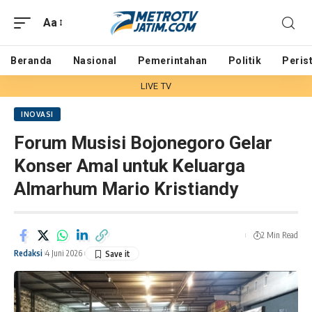
Aa
Beranda
Nasional
Pemerintahan
Politik
Peris
LIVE TV
INOVASI
Forum Musisi Bojonegoro Gelar
Konser Amal untuk Keluarga
Almarhum Mario Kristiandy
2 Min Read
Redaksi
4 Juni 2026