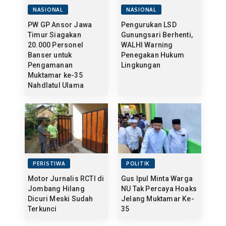
NASIONAL
NASIONAL
PW GP Ansor Jawa
Pengurukan LSD
Timur Siagakan
Gunungsari Berhenti,
20.000 Personel
WALHI Warning
Banser untuk
Penegakan Hukum
Pengamanan
Lingkungan
Muktamar ke-35
Nahdlatul Ulama
PERISTIWA
POLITIK
Motor Jurnalis RCTI di
Gus Ipul Minta Warga
Jombang Hilang
NU Tak Percaya Hoaks
Dicuri Meski Sudah
Jelang Muktamar Ke-
Terkunci
35