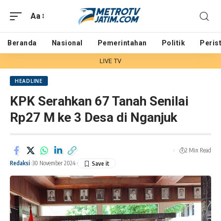
Aa
Beranda
Nasional
Pemerintahan
Politik
Peris
LIVE TV
HEADLINE
KPK Serahkan 67 Tanah Senilai
Rp27 M ke 3 Desa di Nganjuk
2 Min Read
Redaksi
30 November 2024